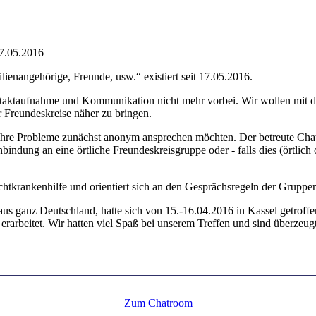
17.05.2016
enangehörige, Freunde, usw.“ existiert seit 17.05.2016.
aktaufnahme und Kommunikation nicht mehr vorbei. Wir wollen mit die
r Freundeskreise näher zu bringen.
e ihre Probleme zunächst anonym ansprechen möchten. Der betreute C
bindung an eine örtliche Freundeskreisgruppe oder - falls dies (örtlich
chtkrankenhilfe und orientiert sich an den Gesprächsregeln der Gruppe
aus ganz Deutschland, hatte sich von 15.-16.04.2016 in Kassel getroff
erarbeitet. Wir hatten viel Spaß bei unserem Treffen und sind überzeug
Zum Chatroom